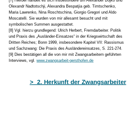
[7] Hierbei handelt es sich insbesondere um Alexander Bojko und
Olexandr Nadtotschji, Alexandra Bespatjia geb. Timtschenko,
Maria Lawrenko, Nina Roschtschina, Giorgio Gregori und Aldo
Moscatelli. Sie wurden von mir allesamt besucht und mit
symbolischen Summen ausgestattet.
[8] Vgl. hierzu grundlegend: Ulrich Herbert, Fremdarbeiter. Politik
und Praxis des „Ausländer-Einsatzes“ in der Kriegswirtschaft des
Dritten Reiches; Bonn 1999, insbesondere Kapitel VII: Rassismus
und Sachzwang: Die Praxis des Ausländereinsatzes, S. 221-274.
[9] Dies bestätigen all die von mir mit Zwangsarbeitern geführten
Interviews, vgl.
www.zwangsarbeit-gersthofen.de
> 2. Herkunft der Zwangsarbeiter