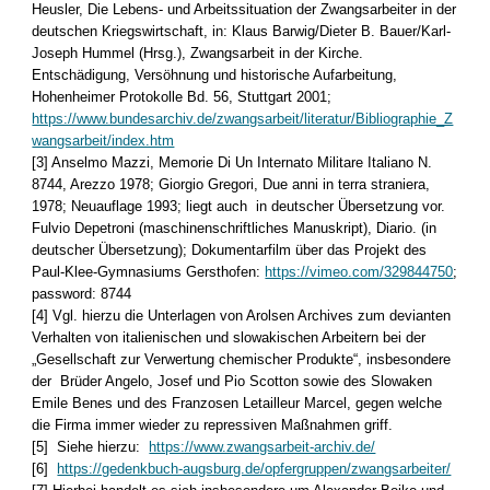
Heusler, Die Lebens- und Arbeitssituation der Zwangsarbeiter in der
deutschen Kriegswirtschaft, in: Klaus Barwig/Dieter B. Bauer/Karl-
Joseph Hummel (Hrsg.), Zwangsarbeit in der Kirche.
Entschädigung, Versöhnung und historische Aufarbeitung,
Hohenheimer Protokolle Bd. 56, Stuttgart 2001;
https://www.bundesarchiv.de/zwangsarbeit/literatur/Bibliographie_Z
wangsarbeit/index.htm
[3] Anselmo Mazzi, Memorie Di Un Internato Militare Italiano N.
8744, Arezzo 1978; Giorgio Gregori, Due anni in terra straniera,
1978; Neuauflage 1993; liegt auch in deutscher Übersetzung vor.
Fulvio Depetroni (maschinenschriftliches Manuskript), Diario. (in
deutscher Übersetzung); Dokumentarfilm über das Projekt des
Paul-Klee-Gymnasiums Gersthofen:
https://vimeo.com/329844750
;
password: 8744
[4] Vgl. hierzu die Unterlagen von Arolsen Archives zum devianten
Verhalten von italienischen und slowakischen Arbeitern bei der
„Gesellschaft zur Verwertung chemischer Produkte“, insbesondere
der Brüder Angelo, Josef und Pio Scotton sowie des Slowaken
Emile Benes und des Franzosen Letailleur Marcel, gegen welche
die Firma immer wieder zu repressiven Maßnahmen griff.
[5] Siehe hierzu:
https://www.zwangsarbeit-archiv.de/
[6]
https://gedenkbuch-augsburg.de/opfergruppen/zwangsarbeiter/