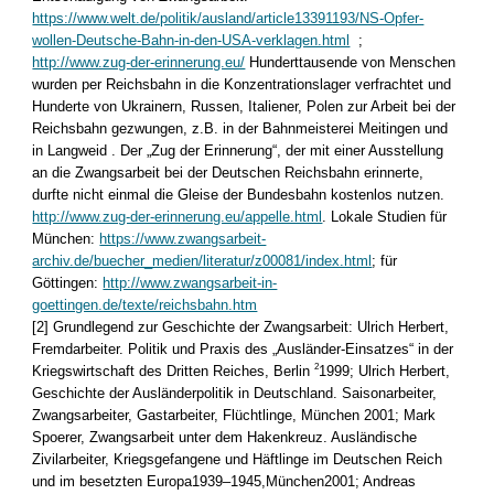
https://www.welt.de/politik/ausland/article13391193/NS-Opfer-
wollen-Deutsche-Bahn-in-den-USA-verklagen.html
;
http://www.zug-der-erinnerung.eu/
Hunderttausende von Menschen
wurden per Reichsbahn in die Konzentrationslager verfrachtet und
Hunderte von Ukrainern, Russen, Italiener, Polen zur Arbeit bei der
Reichsbahn gezwungen, z.B. in der Bahnmeisterei Meitingen und
in Langweid . Der „Zug der Erinnerung“, der mit einer Ausstellung
an die Zwangsarbeit bei der Deutschen Reichsbahn erinnerte,
durfte nicht einmal die Gleise der Bundesbahn kostenlos nutzen.
http://www.zug-der-erinnerung.eu/appelle.html
. Lokale Studien für
München:
https://www.zwangsarbeit-
archiv.de/buecher_medien/literatur/z00081/index.html
; für
Göttingen:
http://www.zwangsarbeit-in-
goettingen.de/texte/reichsbahn.htm
[2] Grundlegend zur Geschichte der Zwangsarbeit: Ulrich Herbert,
Fremdarbeiter. Politik und Praxis des „Ausländer-Einsatzes“ in der
2
Kriegswirtschaft des Dritten Reiches, Berlin
1999; Ulrich Herbert,
Geschichte der Ausländerpolitik in Deutschland. Saisonarbeiter,
Zwangsarbeiter, Gastarbeiter, Flüchtlinge, München 2001; Mark
Spoerer, Zwangsarbeit unter dem Hakenkreuz. Ausländische
Zivilarbeiter, Kriegsgefangene und Häftlinge im Deutschen Reich
und im besetzten Europa1939–1945,München2001; Andreas